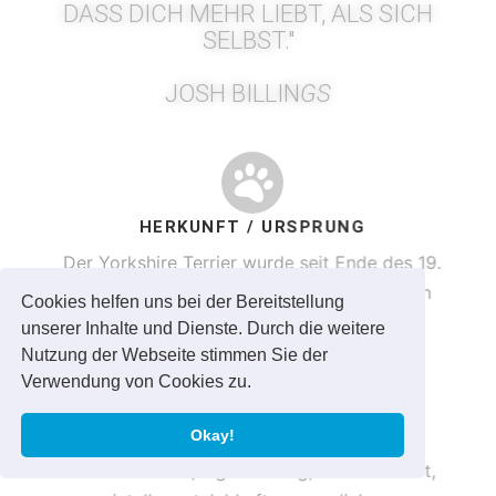
DASS DICH MEHR LIEBT, ALS SICH
SELBST."
JOSH BILLIN
GS
HERKUNFT / URSPRUNG
Der Yorkshire Terrier wurde seit Ende des 19.
Jahrhunders in der Grafschaft Yorkshire, in
Cookies helfen uns bei der Bereitstellung
Großbritanien. gezüchtet.
unserer Inhalte und Dienste. Durch die weitere
Nutzung der Webseite stimmen Sie der
Verwendung von Cookies zu.
CHARAKTER/WESEN
Okay!
unerschrocken, eigenständig, selbstbewußt,