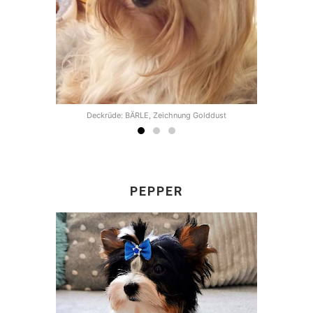
olddust
Deckrüde: BÄRLE, Zeichnung Golddust
Deckrü
PEPPER