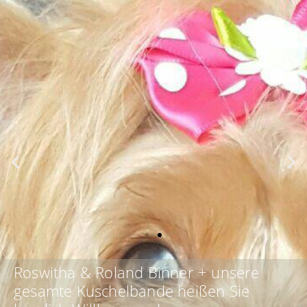
NEU!
Roswitha & Roland Binner + unsere
gesamte Kuschelbande heißen Sie