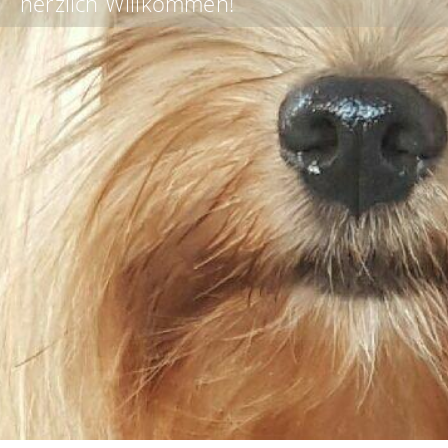
herzlich Willkommen!
Chinese
Crested
Dogs
... Info demnächst mehr!