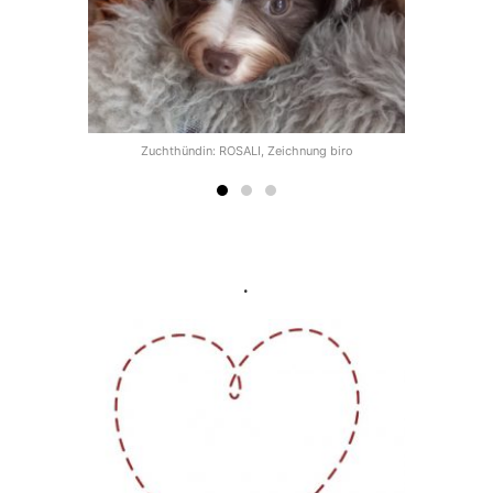
Zuchthündin: ROSALI, Zeichnung biro
geworden.
Zum
.